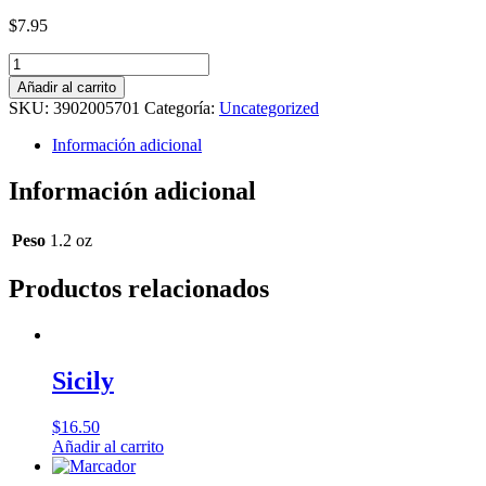
$
7.95
Legacy
Religious
Añadir al carrito
Oil
SKU:
3902005701
Categoría:
Uncategorized
-
Breathless
Información adicional
by
VS
Información adicional
(Type)
Musk
-
Peso
1.2 oz
1
oz.
Productos relacionados
cantidad
Sicily
$
16.50
Añadir al carrito